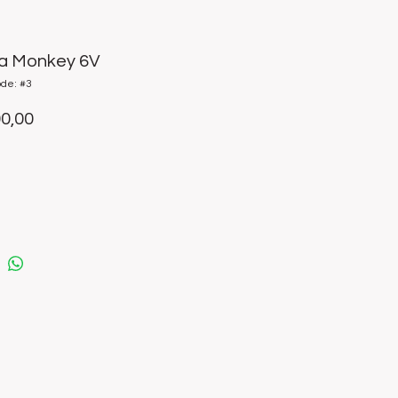
a Monkey 6V
ode: #3
Prijs
00,00