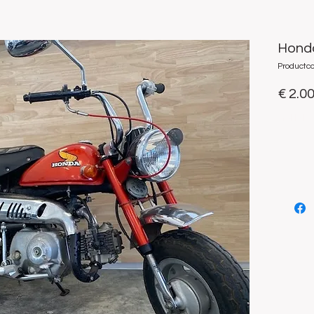
Hond
Productc
€ 2.0
incl.Btw