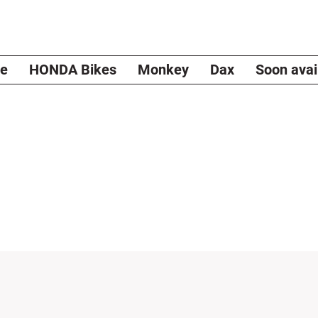
e
HONDA Bikes
Monkey
Dax
Soon avai