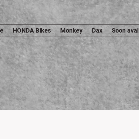
e
HONDA Bikes
Monkey
Dax
Soon avai