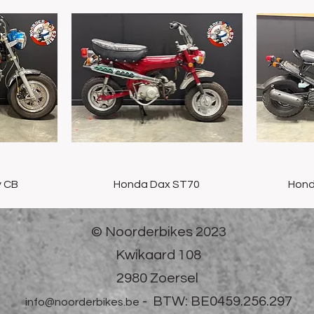
t
Snel overzicht
 CB
Honda Dax ST70
Hond
© Noorderbikes 2023
Kwikaard 108
2980 Zoersel
-
BTW: BE0459.256.297
info@noorderbikes.be