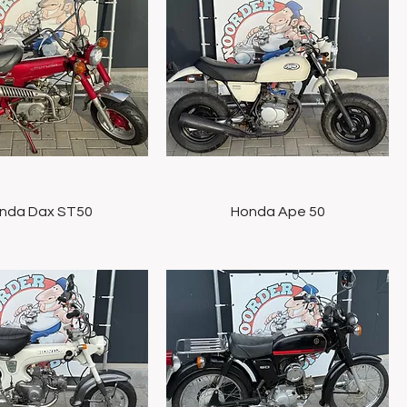
Snel overzicht
Snel overzicht
nda Dax ST50
Honda Ape 50