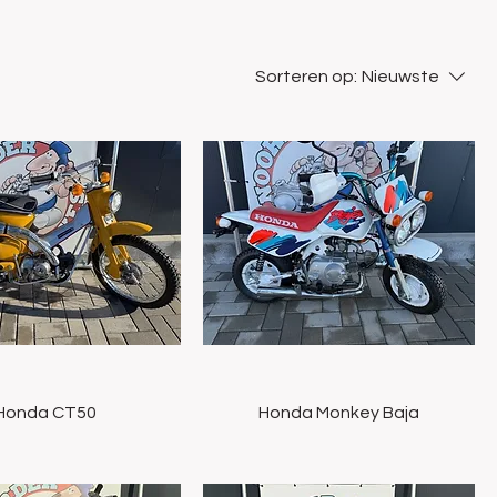
Sorteren op:
Nieuwste
Snel overzicht
Snel overzicht
Honda CT50
Honda Monkey Baja