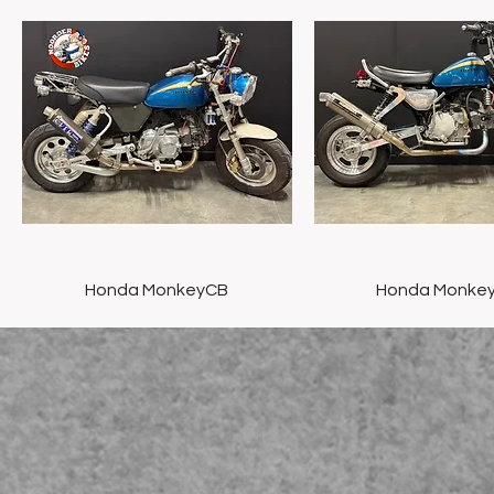
Snel overzicht
Snel overzich
Honda MonkeyCB
Honda Monkey