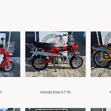
t
Snel overzicht
n
Honda Dax ST70