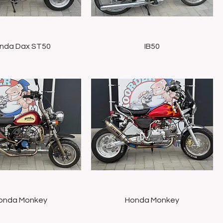
Snel overzicht
Snel overzicht
nda Dax ST50
IB50
Snel overzicht
Snel overzicht
onda Monkey
Honda Monkey