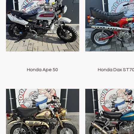
Snel overzicht
Snel overzich
Honda Ape 50
Honda Dax ST70