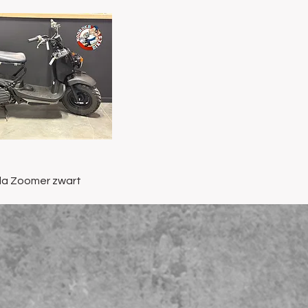
Snel overzicht
a Zoomer zwart