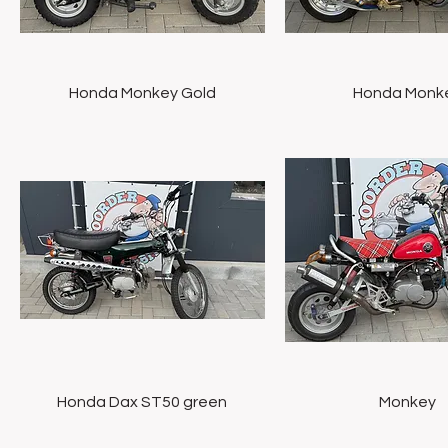
Snel overzicht
Snel overzich
Honda Monkey Gold
Honda Monk
Snel overzicht
Snel overzich
Honda Dax ST50 green
Monkey