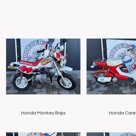
Snel overzicht
Snel overzich
Honda Monkey Baja
Honda Care