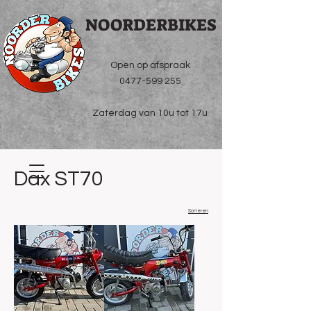
NOORDERBIKES
Open op afspraak
0477-599 255
Zaterdag van 10u tot 17u
Dax ST70
Sorteren